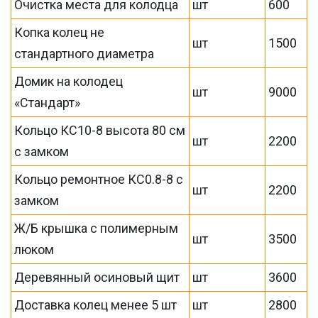
Очистка места для колодца
шт
600
Копка колец не
шт
1500
стандартного диаметра
Домик на колодец
шт
9000
«Стандарт»
Кольцо КС10-8 высота 80 см
шт
2200
с замком
Кольцо ремонтное КС0.8-8 с
шт
2200
замком
Ж/Б крышка с полимерным
шт
3500
люком
Деревянный осиновый щит
шт
3600
Доставка колец менее 5 шт
шт
2800